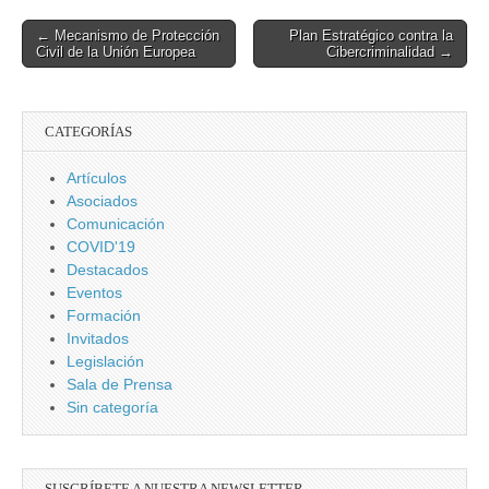
Post
← Mecanismo de Protección
Plan Estratégico contra la
Civil de la Unión Europea
Cibercriminalidad →
navigation
CATEGORÍAS
Artículos
Asociados
Comunicación
COVID'19
Destacados
Eventos
Formación
Invitados
Legislación
Sala de Prensa
Sin categoría
SUSCRÍBETE A NUESTRA NEWSLETTER