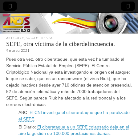
ARTÍCULOS
,
SALA DE PRENSA
SEPE, otra víctima de la ciberdelincuencia.
directoresdeseguridad.es
9 marzo, 2021
Pues otra vez, otro ciberataque, que esta vez ha tumbado al
Servicio Público Estatal de Empleo (SEPE). El Centro
Criptológico Nacional ya esta investigando el origen del ataque:
lo que se sabe, que es un ransomware (el virus Riuk), que ha
dejado inactivos desde ayer 710 oficinas de atención presencial,
52 de atención telemática y más de 7000 trabajadores del
SEPE. Según parece Riuk ha afectado a la red troncal y a los
correos electrónicos.
ABC:
El CNI investiga el ciberarataque que ha paralizado
el SEPE
.
El Diario:
El ciberataque a un SEPE colapsado deja en el
aire la gestión de 100.000 prestaciones diarias.