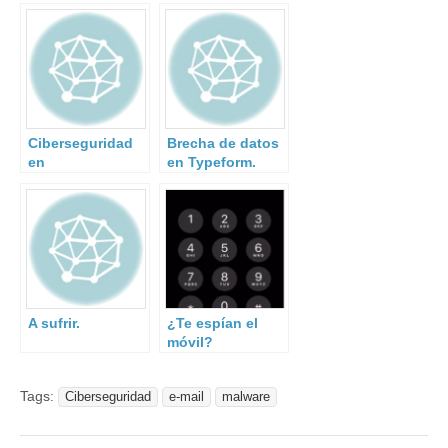
Ciberseguridad
Brecha de datos
en
en Typeform.
infraestructuras
críticas de un
país
A sufrir.
¿Te espían el
móvil?
Tags:
Ciberseguridad
e-mail
malware