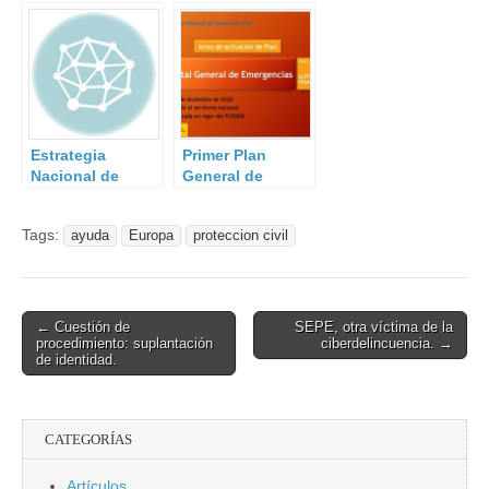
Protección Civil.
discapacidad en
emergencias.
Estrategia
Primer Plan
Nacional de
General de
Protección Civil.
Emergencias del
Estado
Tags:
ayuda
Europa
proteccion civil
(PLEGEM).
Post
← Cuestión de
SEPE, otra víctima de la
procedimiento: suplantación
ciberdelincuencia. →
navigation
de identidad.
CATEGORÍAS
Artículos