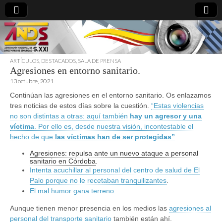
ARTÍCULOS
,
DESTACADOS
,
SALA DE PRENSA
Agresiones en entorno sanitario.
directoresdeseguridad.es
13 octubre, 2021
Continúan las agresiones en el entorno sanitario. Os enlazamos
tres noticias de estos días sobre la cuestión.
“Estas violencias
no son distintas a otras: aquí también
hay un agresor y una
víctima
. Por ello es, desde nuestra visión, incontestable el
hecho de que
las víctimas han de ser protegidas”
.
Agresiones: repulsa ante un nuevo ataque a personal
sanitario en Córdoba
.
Intenta acuchillar al personal del centro de salud de El
Palo porque no le recetaban tranquilizantes
.
El mal humor gana terreno
.
Aunque tienen menor presencia en los medios las
agresiones al
personal del transporte sanitario
también están ahí.