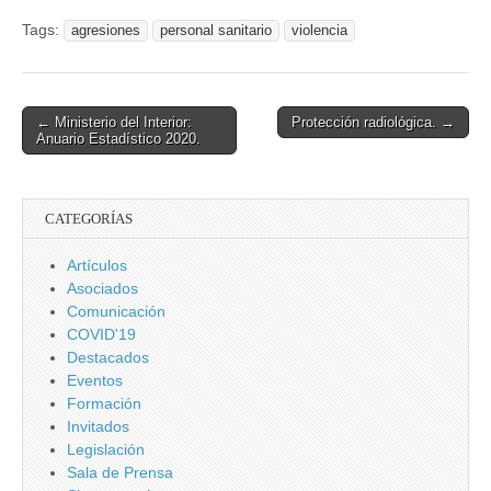
de otros
Desastres
Tags:
agresiones
personal sanitario
violencia
fenómenos
Horizonte 2035.
geofísicos.
Post
← Ministerio del Interior:
Protección radiológica. →
Anuario Estadístico 2020.
navigation
CATEGORÍAS
Artículos
Asociados
Comunicación
COVID'19
Destacados
Eventos
Formación
Invitados
Legislación
Sala de Prensa