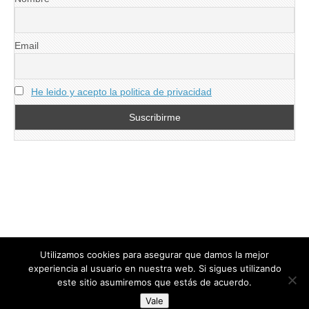
Email
He leido y acepto la politica de privacidad
Utilizamos cookies para asegurar que damos la mejor
experiencia al usuario en nuestra web. Si sigues utilizando
este sitio asumiremos que estás de acuerdo.
Copyright © 2026
directoresdeseguridad.es
. All Rights Reserved.
Vale
Diseñado por Centro Andaluz de Estudios y Entrenamiento