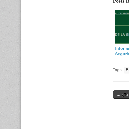
Posts 
Inform
Seguri
Nacion
Tags:
E
Post
← ¿Te 
navigati