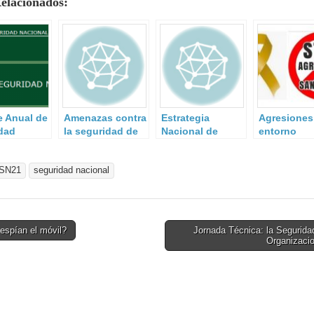
Relacionados:
e Anual de
Amenazas contra
Estrategia
Agresiones
dad
la seguridad de
Nacional de
entorno
al 2020.
Europa.
Protección Civil.
sanitario.
SN21
seguridad nacional
espían el móvil?
Jornada Técnica: la Segurida
Organizaci
on