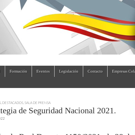
dad.es
Formación
Eventos
Legislación
Contacto
Empresas Col
S
,
DESTACADOS
,
SALA DE PRENSA
ategia de Seguridad Nacional 2021.
022