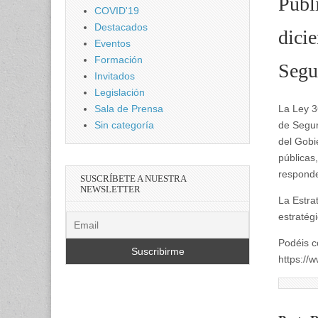
Publ
COVID'19
Destacados
dicie
Eventos
Formación
Segu
Invitados
Legislación
La Ley 3
Sala de Prensa
de Segur
Sin categoría
del Gobi
públicas
responde
SUSCRÍBETE A NUESTRA
NEWSLETTER
La Estra
estratég
Podéis c
https://