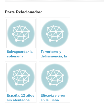
Posts Relacionados:
Salvaguardar la
Terrorismo y
soberanía
delincuencia, la
nacional en el
convergencia de
ciberespacio
ambos mundos
España, 12 años
Eficacia y error
sin atentados
en la lucha
contra el