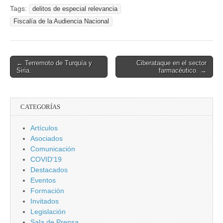
yihadismo
Tags:
delitos de especial relevancia
Fiscalía de la Audiencia Nacional
Post
← Terremoto de Turquía y
Ciberataque en el sector
Siria.
farmacéutico. →
navigation
CATEGORÍAS
Artículos
Asociados
Comunicación
COVID'19
Destacados
Eventos
Formación
Invitados
Legislación
Sala de Prensa