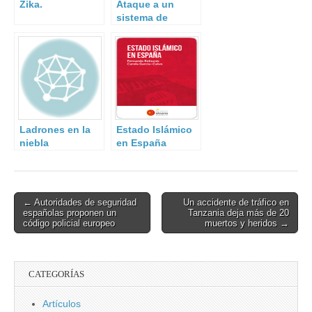
Zika.
Ataque a un
sistema de
tratamiento de
aguas.
Ladrones en la
Estado Islámico
niebla
en España
Post
← Autoridades de seguridad
Un accidente de tráfico en
españolas proponen un
Tanzania deja más de 20
navigation
código policial europeo
muertos y heridos →
CATEGORÍAS
Artículos