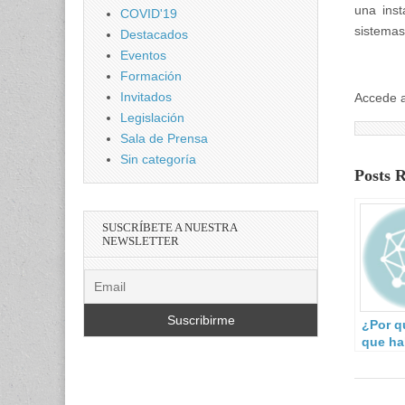
una inst
COVID'19
sistemas 
Destacados
Eventos
Formación
Invitados
Accede 
Legislación
Sala de Prensa
Sin categoría
Posts 
SUSCRÍBETE A NUESTRA
NEWSLETTER
¿Por q
que ha
resilie
gestió
riesgo