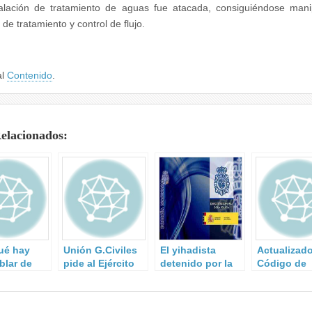
alación de tratamiento de aguas fue atacada, consiguiéndose mani
de tratamiento y control de flujo.
al
Contenido
.
Relacionados:
ué hay
Unión G.Civiles
El yihadista
Actualizado
blar de
pide al Ejército
detenido por la
Código de
ncia en la
que vigile las
Policía difundía
Derecho de
n del
infraestructuras
en las redes
Cibersegur
 de
críticas.
sociales el