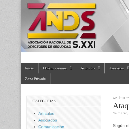
directoresdeseguri
Skip
Main
Inicio
Quiénes somos
Artículos
Asociarse
to
menu
content
Zona Privada
ARTÍCULO
CATEGORÍAS
Ataq
26 marzo,
Artículos
Asociados
Según el
Comunicación