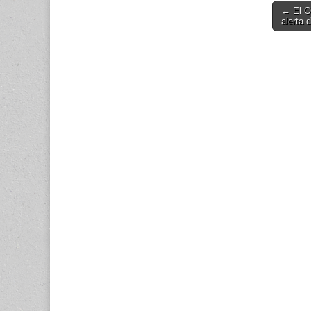
desast
Post
← El O
alerta 
navigati