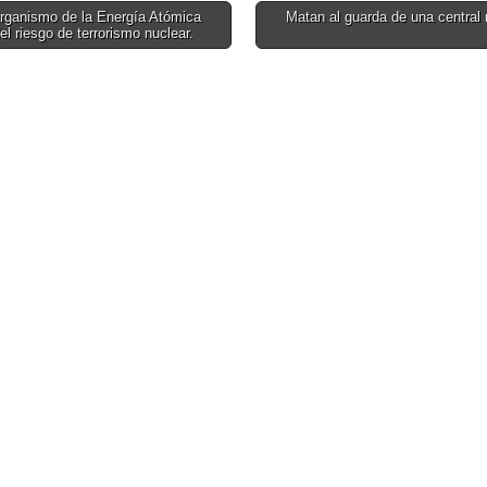
res?
mensaje
rganismo de la Energía Atómica
Matan al guarda de una central 
doctrinal de
del riesgo de terrorismo nuclear.
on
DAESH y
sentimientos de
odio hacia las
mujeres
musulmanas
occidentalizadas