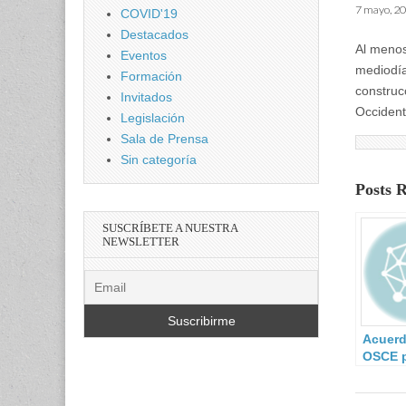
7 mayo, 2
COVID'19
Destacados
Al menos
Eventos
mediodía
Formación
construc
Invitados
Occident
Legislación
Sala de Prensa
Sin categoría
Posts 
SUSCRÍBETE A NUESTRA
NEWSLETTER
Acuerd
OSCE p
foment
confia