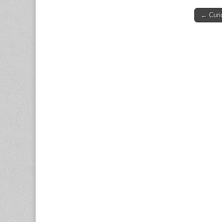
tecnol
inform
Post
← Curi
comuni
navigati