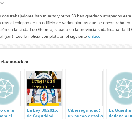
024
 dos trabajadores han muerto y otros 53 han quedado atrapados este 
 tras el colapso de un edificio de varias plantas que se encontraba en
ción en la ciudad de George, situada en la provincia sudafricana de El
al (sur). Lee la noticia completa en el siguiente
enlace
.
Relacionados:
o de la
La Ley 36/2015,
Ciberseguridad:
La Guardia 
ara el
de Seguridad
un nuevo desafío
detiene a u
o de la
Nacional.
para la
marroquí
nza en las
comunidad
residente e