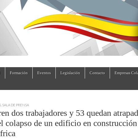
dad.es
Formación
Eventos
Legislación
Contacto
Empresas Col
S
,
SALA DE PRENSA
en dos trabajadores y 53 quedan atrapa
el colapso de un edificio en construcción
frica