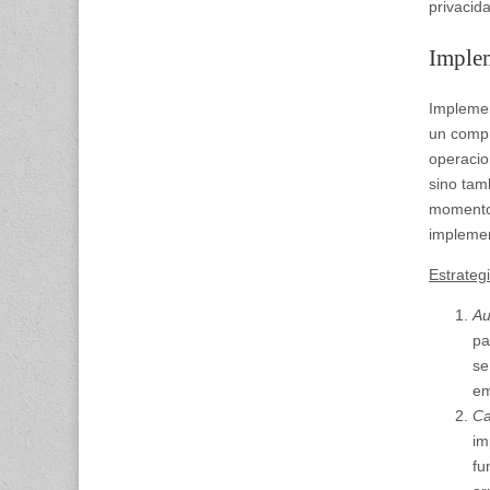
privacid
Implem
Implemen
un compr
operacio
sino tam
momento.
implemen
Estrateg
Au
pa
se
em
Ca
im
fu