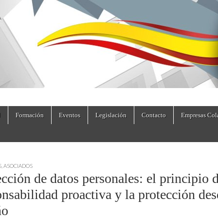
dad.es
Formación
Eventos
Legislación
Contacto
Empresas Col
S
,
ASOCIADOS
cción de datos personales: el principio 
nsabilidad proactiva y la protección des
ño