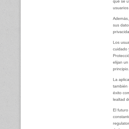
qué se u
usuarios
Además, 
sus dato
privacid
Los usua
cuidado 
Protecci
elijan u
principio
La aplic
también 
éxito co
lealtad 
El futur
constant
regulator