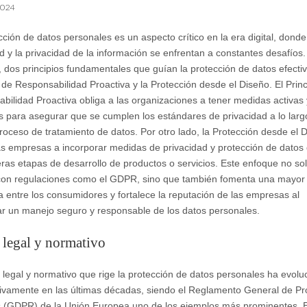
2024
cción de datos personales es un aspecto crítico en la era digital, donde
d y la privacidad de la información se enfrentan a constantes desafíos.
, dos principios fundamentales que guían la protección de datos efectiv
o de Responsabilidad Proactiva y la Protección desde el Diseño. El Princ
bilidad Proactiva obliga a las organizaciones a tener medidas activas 
s para asegurar que se cumplen los estándares de privacidad a lo larg
proceso de tratamiento de datos. Por otro lado, la Protección desde el 
las empresas a incorporar medidas de privacidad y protección de datos
eras etapas de desarrollo de productos o servicios. Este enfoque no so
on regulaciones como el GDPR, sino que también fomenta una mayor
a entre los consumidores y fortalece la reputación de las empresas al
ar un manejo seguro y responsable de los datos personales.
legal y normativo
 legal y normativo que rige la protección de datos personales ha evol
ativamente en las últimas décadas, siendo el Reglamento General de Pr
 (GDPR) de la Unión Europea uno de los ejemplos más prominentes. 