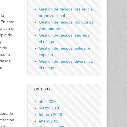
Gestión de riesgos: resiliencia
 la
organizacional
 En este
Gestión de riesgos: monitorizar
a son el
y adaptarse
ipio de
Gestión de riesgos: segregar
y
el riesgo.
o de
Gestión de riesgos: mitigar el
Diseño
impacto
 desde
Gestión de riesgos: diversificar
lo
el riesgo
ARCHIVOS
abril 2026
marzo 2026
ucionado
febrero 2026
otección
enero 2026
Este