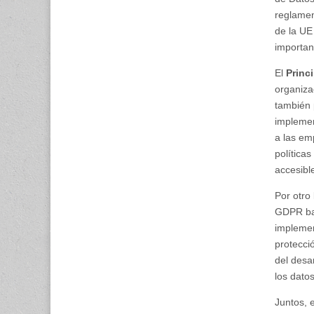
reglamen
de la UE
importan
El
Princ
organiza
también 
implemen
a las em
política
accesibl
Por otro 
GDPR baj
implemen
protecci
del desa
los dato
Juntos, 