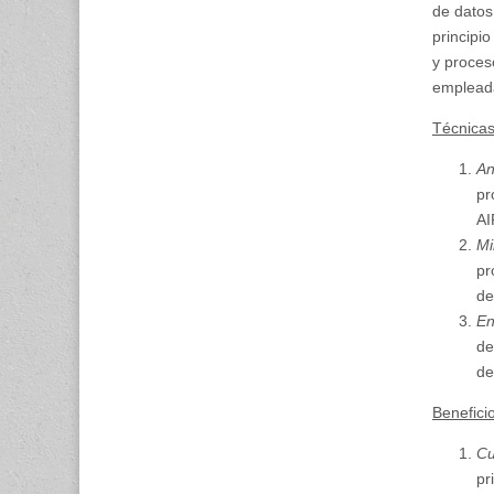
de datos
principi
y proces
empleada
Técnicas
An
pr
AI
Mi
pr
de
En
de
de
Benefici
Cu
pr