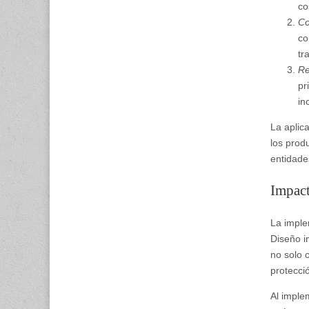
co
Co
co
tr
Re
pr
in
La aplic
los prod
entidade
Impact
La imple
Diseño i
no solo 
protecci
Al imple