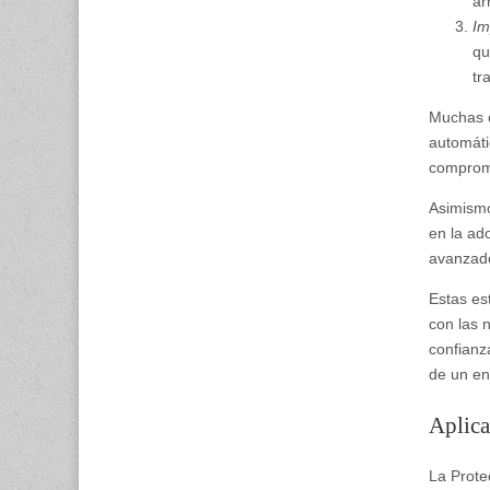
ar
Im
qu
tr
Muchas c
automáti
compromi
Asimismo
en la ad
avanzado
Estas es
con las 
confianz
de un en
Aplica
La Prote