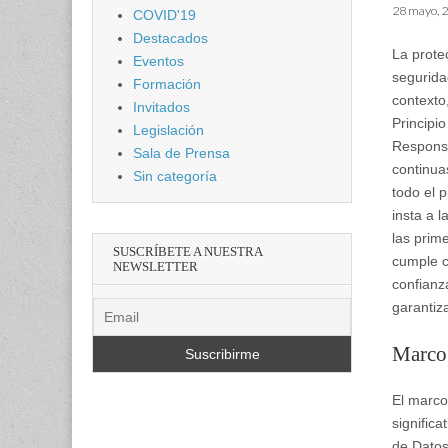
28 mayo, 
COVID'19
Destacados
La prote
Eventos
segurida
Formación
contexto
Invitados
Principi
Legislación
Responsa
Sala de Prensa
continua
Sin categoría
todo el 
insta a 
las prim
SUSCRÍBETE A NUESTRA
cumple c
NEWSLETTER
confianz
garantiz
Marco 
El marco
signific
de Datos