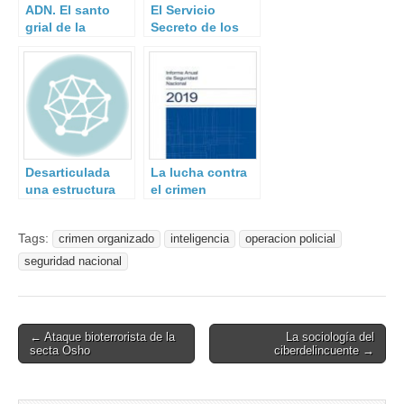
ADN. El santo
El Servicio
grial de la
Secreto de los
criminalística
Estados Unidos
Desarticulada
La lucha contra
una estructura
el crimen
en Barcelona
organizado en el
dedicada al
Informe Anual de
Tags:
crimen organizado
inteligencia
operacion policial
reclutamiento de
Seguridad
yihadistas.
nacional 2019
seguridad nacional
Post
← Ataque bioterrorista de la
La sociología del
secta Osho
ciberdelincuente →
navigation