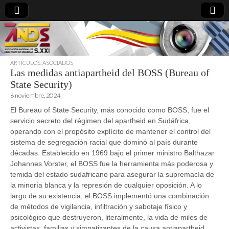
ARTÍCULOS
,
ASOCIADOS
Las medidas antiapartheid del BOSS (Bureau of
directoresdeseguridad.es
State Security)
6 noviembre, 2024
El Bureau of State Security, más conocido como BOSS, fue el
servicio secreto del régimen del apartheid en Sudáfrica,
operando con el propósito explícito de mantener el control del
sistema de segregación racial que dominó al país durante
décadas. Establecido en 1969 bajo el primer ministro Balthazar
Johannes Vorster, el BOSS fue la herramienta más poderosa y
temida del estado sudafricano para asegurar la supremacía de
la minoría blanca y la represión de cualquier oposición. A lo
largo de su existencia, el BOSS implementó una combinación
de métodos de vigilancia, infiltración y sabotaje físico y
psicológico que destruyeron, literalmente, la vida de miles de
activistas, familias y simpatizantes de la causa antiapartheid.