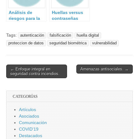
Análisis de
Huellas versus
riesgos para la
contraseñas
seguridad
¿qué es más
seguro?
Tags:
autenticación
falsificación
huella digital
proteccion de datos
seguridad biométrica
vulnerabilidad
Post
← Enfoque integral en
Amenazas antisociales. →
seguridad contra incendios.
navigation
CATEGORÍAS
Artículos
Asociados
Comunicación
COVID'19
Destacados