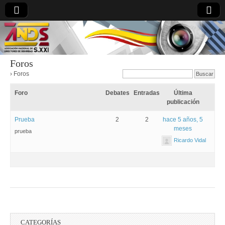
Foros
›
Foros
directoresdeseguridad.es
Foro
Debates
Entradas
Última
publicación
Prueba
2
2
hace 5 años, 5
meses
prueba
Ricardo Vidal
CATEGORÍAS