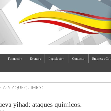
dad.es
Formación
Eventos
Legislación
Contacto
Empresas Col
ETA:
ATAQUE QUIMICO
ueva yihad: ataques químicos.
019