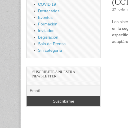
(CC
COVID'19
27 noviem
Destacados
Eventos
Los sist
Formación
en la se
Invitados
específi
Legislación
adaptán
Sala de Prensa
Sin categoría
SUSCRÍBETE A NUESTRA
NEWSLETTER