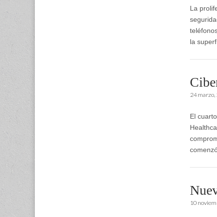
La proli
segurida
teléfono
la super
Ciber
24 marzo,
El cuart
Healthca
comprome
comenzó
Nuev
10 noviem