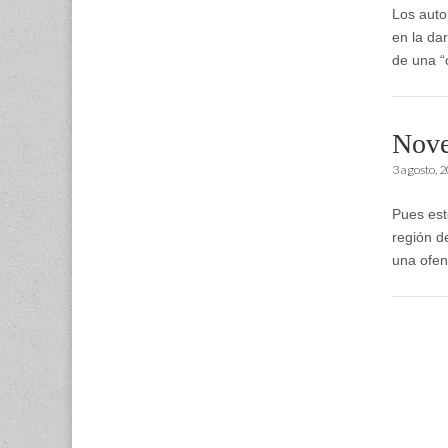
Los auto
en la dar
de una “
Nove
3 agosto, 
Pues est
región d
una ofen