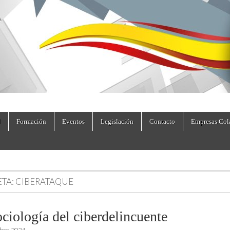
dad.es
Formación
Eventos
Legislación
Contacto
Empresas Col
ETA:
CIBERATAQUE
ociología del ciberdelincuente
bre, 2024