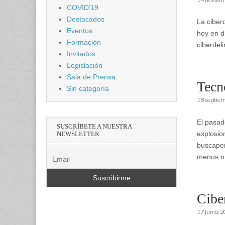
COVID'19
Destacados
La ciber
Eventos
hoy en d
Formación
ciberdel
Invitados
Legislación
Sala de Prensa
Tecn
Sin categoría
18 septie
El pasad
SUSCRÍBETE A NUESTRA
explosio
NEWSLETTER
buscaper
menos n
Cibe
17 junio, 