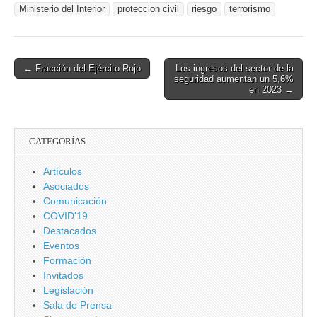
Ministerio del Interior
proteccion civil
riesgo
terrorismo
Post
← Fracción del Ejército Rojo
Los ingresos del sector de la
seguridad aumentan un 5,6%
navigation
en 2023 →
CATEGORÍAS
Artículos
Asociados
Comunicación
COVID'19
Destacados
Eventos
Formación
Invitados
Legislación
Sala de Prensa