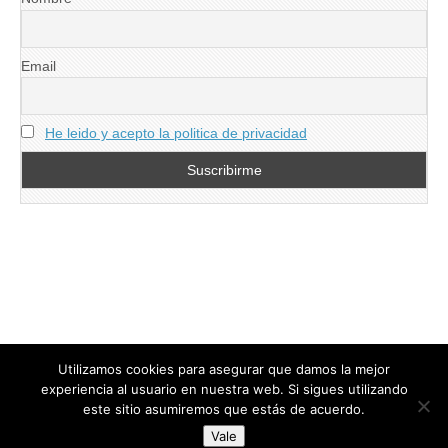
Email
He leido y acepto la politica de privacidad
Utilizamos cookies para asegurar que damos la mejor
experiencia al usuario en nuestra web. Si sigues utilizando
este sitio asumiremos que estás de acuerdo.
Copyright © 2026
directoresdeseguridad.es
. All Rights Reserved.
Vale
Diseñado por Centro Andaluz de Estudios y Entrenamiento