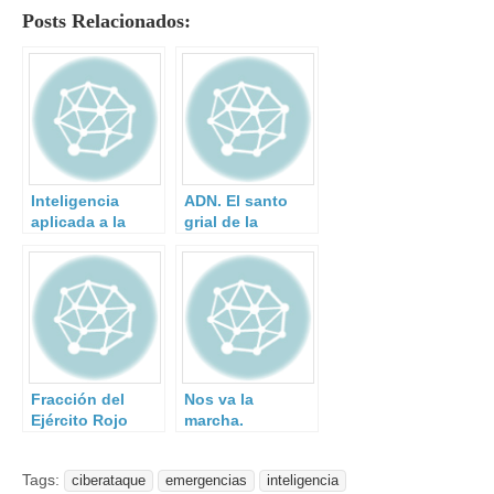
Posts Relacionados:
Inteligencia
ADN. El santo
aplicada a la
grial de la
formación de
criminalística
emergencias
Fracción del
Nos va la
Ejército Rojo
marcha.
Tags:
ciberataque
emergencias
inteligencia