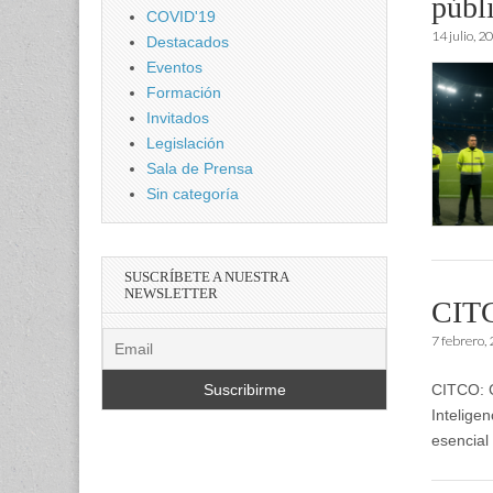
públ
COVID'19
14 julio, 2
Destacados
Eventos
Formación
Invitados
Legislación
Sala de Prensa
Sin categoría
SUSCRÍBETE A NUESTRA
NEWSLETTER
CIT
7 febrero,
CITCO: C
Intelige
esencial