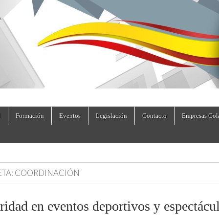
dad.es
Formación
Eventos
Legislación
Contacto
Empresas Col
ETA:
COORDINACIÓN
ridad en eventos deportivos y espectácu