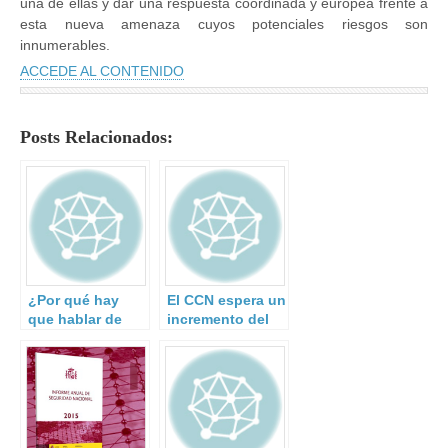
una de ellas y dar una respuesta coordinada y europea frente a
esta nueva amenaza cuyos potenciales riesgos son
innumerables.
ACCEDE AL CONTENIDO
Posts Relacionados:
¿Por qué hay
El CCN espera un
que hablar de
incremento del
resiliencia en la
40% en los
gestión del
ciberataques a la
riesgo de
Administración y
desastres?
a empresas de
interés
estratégico.