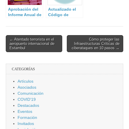
Aprobación del
Actualizado el
Informe Anual de
Código de
Seguridad
Derecho de
Nacional 2015
Ciberseguridad
Post
← Atentado terrorista en el
Cómo proteger las
aeropuerto internacional de
Infraestructuras Críticas de
navigation
Estambul
ciberataques en 10 pasos →
CATEGORÍAS
Artículos
Asociados
Comunicación
COVID'19
Destacados
Eventos
Formación
Invitados