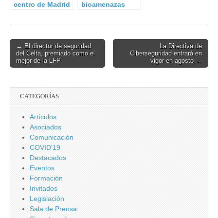
centro de Madrid
bioamenazas
por el hallazgo
globales del
de material
siglo XXI
radiactivo en un
contenedor.
Post
← El director de seguridad
La Directiva de
del Celta, premiado como el
Ciberseguridad entrará en
navigation
mejor de la LFP
vigor en agosto →
CATEGORÍAS
Artículos
Asociados
Comunicación
COVID'19
Destacados
Eventos
Formación
Invitados
Legislación
Sala de Prensa