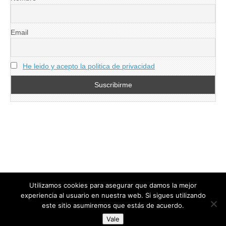
Email
He leido y acepto la politica de privacidad
Utilizamos cookies para asegurar que damos la mejor
experiencia al usuario en nuestra web. Si sigues utilizando
este sitio asumiremos que estás de acuerdo.
Copyright © 2026
directoresdeseguridad.es
. All Rights Reserved.
Vale
Diseñado por Centro Andaluz de Estudios y Entrenamiento