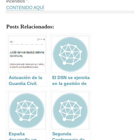
incendios “.
CONTENIDO AQUÍ
Posts Relacionados:
Actuación de la
El DSN se ejercita
Guardia Civil.
en la gestión de
situaciones de
crisis.
España
Segunda
desarrolla un
Conferencia de