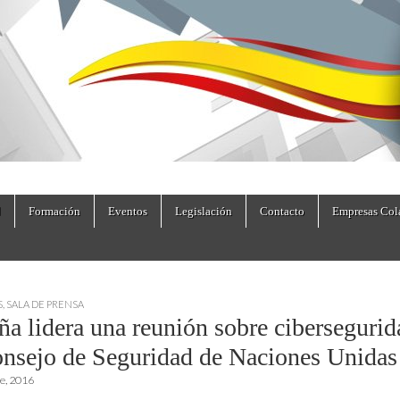
dad.es
Formación
Eventos
Legislación
Contacto
Empresas Col
S
,
SALA DE PRENSA
ña lidera una reunión sobre cibersegurid
onsejo de Seguridad de Naciones Unidas
e, 2016