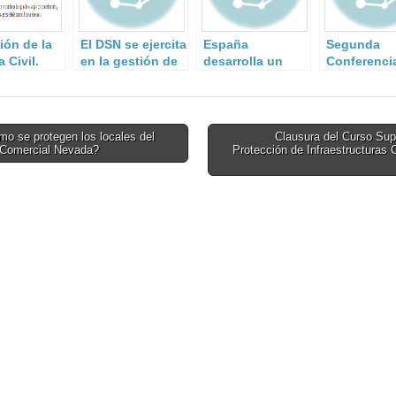
ión de la
El DSN se ejercita
España
Segunda
 Civil.
en la gestión de
desarrolla un
Conferenci
situaciones de
sistema para
Centros
crisis.
neutralizar
Operativos
drones al
Seguridad
servicio del
Marítima
o se protegen los locales del
Clausura del Curso Sup
terrorismo, el
 Comercial Nevada?
Protección de Infraestructuras C
on
crimen y el
espionaje