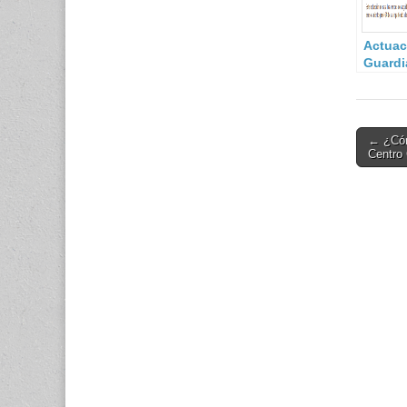
Actuac
Guardia
Post
← ¿Cóm
Centro
navigati