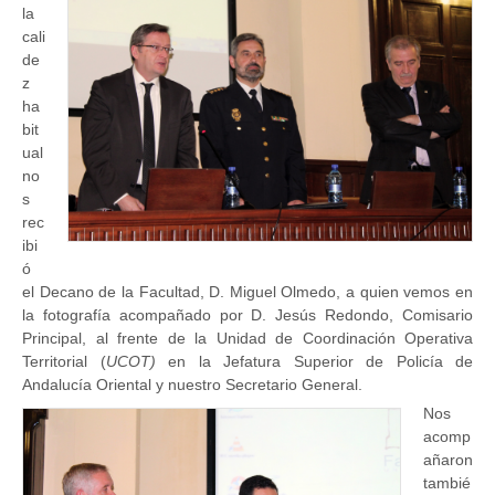
la
cali
de
z
ha
bit
ual
no
s
rec
ibi
ó
el Decano de la Facultad, D. Miguel Olmedo, a quien vemos en
la fotografía acompañado por D. Jesús Redondo, Comisario
Principal, al frente de la Unidad de Coordinación Operativa
Territorial (
UCOT)
en la Jefatura Superior de Policía de
Andalucía Oriental y nuestro Secretario General.
Nos
acomp
añaron
tambié