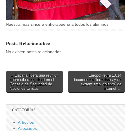
Nuestra más sincera enhorabuena a todos los alumnos.
Posts Relacionados:
No existen posts relacionados.
Post
← España lidera una reunión
Europol retira 1.814
sobre ciberseguridad en el
documentos “terroristas y de
navigation
Consejo de Seguridad de
extremismo violento” de
Naciones Unidas
internet →
CATEGORÍAS
Artículos
Asociados