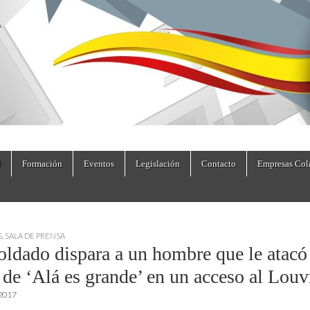
dad.es
Formación
Eventos
Legislación
Contacto
Empresas Col
S
,
SALA DE PRENSA
oldado dispara a un hombre que le atacó
 de ‘Alá es grande’ en un acceso al Louv
 2017