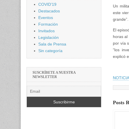
COVID'19
Un milit
Destacados
este vie
Eventos
grande”.
Formación
El episod
Invitados
horas al
Legislación
por vía 
Sala de Prensa
“los inv
Sin categoría
explicó e
SUSCRÍBETE A NUESTRA
NEWSLETTER
NOTICIA
Posts 