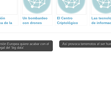
ión
Un bombardeo
El Centro
Las tecnol
ca de la
con drones
Criptológico
de informa
a de
turcos mata a
Nacional
la multipli
a en
una treintena de
participa en el
de los ries
a
yihadistas de
Mes Europeo de
‘complianc
Daesh en Siria.
la
nión Europea quiere acabar con el
Así provoca terremotos el ser h
Ciberseguridad
egal del ‘big data’
on