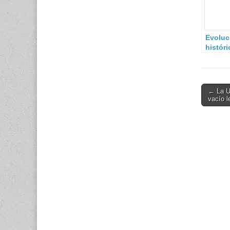
Evoluc
históri
Cultur
Defens
Españ
Post
← La U
vacío l
navigati