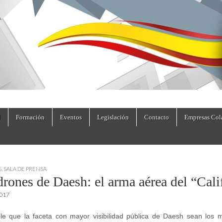
dad.es
Formación
Eventos
Legislación
Contacto
Empresas Col
S
,
SALA DE PRENSA
drones de Daesh: el arma aérea del “Cali
2017
le que la faceta con mayor visibilidad pública de Daesh sean los m