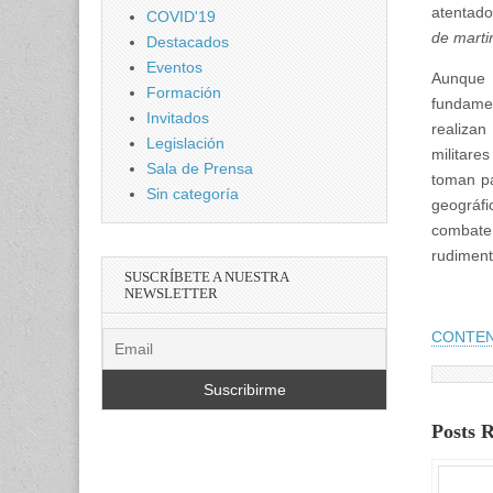
atentado
COVID'19
de martir
Destacados
Eventos
Aunque 
Formación
fundame
Invitados
realizan
Legislación
militare
Sala de Prensa
toman par
Sin categoría
geográfi
combate
rudiment
SUSCRÍBETE A NUESTRA
NEWSLETTER
CONTEN
Posts 