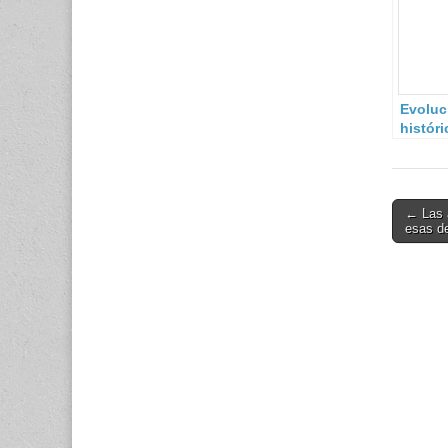
Evoluc
históri
Cultur
Defens
Españ
Post
← Las 
esas d
navigati