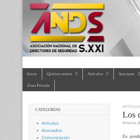
directoresdeseguri
Skip
Main
Inicio
Quiénes somos
Artículos
Asociarse
to
menu
content
Zona Privada
ARTÍCULO
CATEGORÍAS
Los 
8 marzo, 
Artículos
Asociados
Es posib
Comunicación