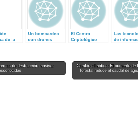
ión
Un bombardeo
El Centro
Las tecnol
ca de la
con drones
Criptológico
de informa
a de
turcos mata a
Nacional
la multipli
a en
una treintena de
participa en el
de los ries
a
yihadistas de
Mes Europeo de
‘complianc
Daesh en Siria.
la
armas de destrucción masiva:
Cambio climático: El aumento de 
Ciberseguridad
esconocidas
forestal reduce el caudal de agu
on