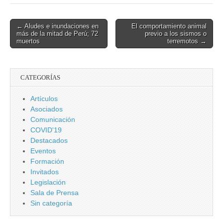
neutralizar
de
drones al
Infraestructuras
servicio del
Críticas
Post
← Aludes e inundaciones en
El comportamiento animal
terrorismo, el
más de la mitad de Perú; 72
previo a los sismos o
navigation
crimen y el
muertos
terremotos →
espionaje
CATEGORÍAS
Artículos
Asociados
Comunicación
COVID'19
Destacados
Eventos
Formación
Invitados
Legislación
Sala de Prensa
Sin categoría