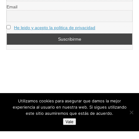
Email
He leido y acepto la politica de privacidad
Utilizamos cookies para asegurar que damos la mejor
experiencia al usuario en nuestra web. Si sigues utilizando
este sitio asumiremos que estás de acuerdo.
Copyright © 2026
directoresdeseguridad.es
. All Rights Reserved.
Vale
Diseñado por Centro Andaluz de Estudios y Entrenamiento