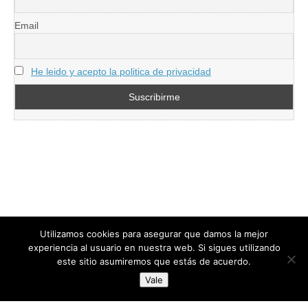
Email
He leido y acepto la politica de privacidad
Utilizamos cookies para asegurar que damos la mejor
experiencia al usuario en nuestra web. Si sigues utilizando
este sitio asumiremos que estás de acuerdo.
Copyright © 2026
directoresdeseguridad.es
. All Rights Reserved.
Vale
Diseñado por Centro Andaluz de Estudios y Entrenamiento