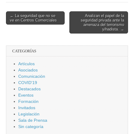
Estado Islámico
usarlos de noche
y en zonas
urbanas.
Post
← La seguridad que no se
Analizan el papel de la
ve en Centros Comerciales
seguridad privada ante la
navigation
amenaza del terrorismo
yihadista. →
CATEGORÍAS
Artículos
Asociados
Comunicación
COVID'19
Destacados
Eventos
Formación
Invitados
Legislación
Sala de Prensa
Sin categoría