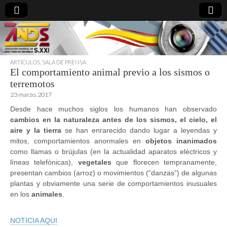
ARTÍCULOS
,
SALA DE PRENSA
El comportamiento animal previo a los sismos o
directoresdeseguridad.es
terremotos
23 marzo, 2017
Desde hace muchos siglos los humanos han observado
cambios en la naturaleza antes de los sismos, el cielo, el
aire y la tierra
se han enrarecido dando lugar a leyendas y
mitos, comportamientos anormales en
objetos inanimados
como llamas o brújulas (en la actualidad aparatos eléctricos y
líneas telefónicas),
vegetales
que florecen tempranamente,
presentan cambios (arroz) o movimientos (“danzas”) de algunas
plantas y obviamente una serie de comportamientos inusuales
en los
animales
.
NOTICIA AQUI