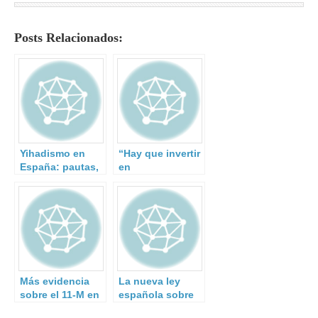
Posts Relacionados:
Yihadismo en
“Hay que invertir
España: pautas,
en
cambios y
ciberseguridad lo
continuidad
mismo que se
desde el 11-M.
invierte en
seguridad física”
Más evidencia
La nueva ley
sobre el 11-M en
española sobre
documento del
drones permitirá