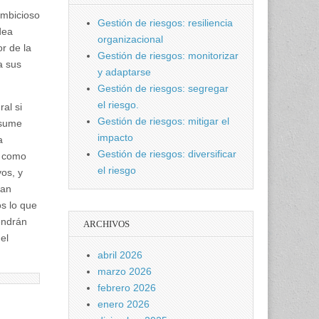
ambicioso
Gestión de riesgos: resiliencia
dea
organizacional
r de la
Gestión de riesgos: monitorizar
a sus
y adaptarse
Gestión de riesgos: segregar
el riesgo.
al si
Gestión de riesgos: mitigar el
asume
impacto
a
Gestión de riesgos: diversificar
r como
el riesgo
vos, y
han
s lo que
endrán
ARCHIVOS
el
abril 2026
marzo 2026
febrero 2026
enero 2026