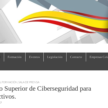
dad.es
Formación
Eventos
Legislación
Contacto
Empresas Col
S
,
FORMACIÓN
,
SALA DE PRENSA
o Superior de Ciberseguridad para
tivos.
17