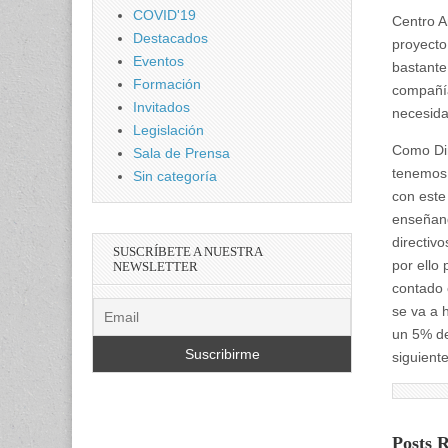
COVID'19
Centro A
Destacados
proyecto
Eventos
bastante
Formación
compañía
Invitados
necesida
Legislación
Como Dir
Sala de Prensa
tenemos 
Sin categoría
con este
enseñand
directivo
SUSCRÍBETE A NUESTRA
por ello
NEWSLETTER
contado 
se va a 
un 5% de
siguient
Posts 