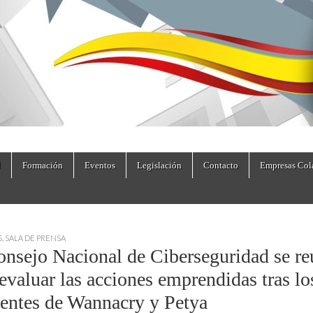
dad.es
Formación
Eventos
Legislación
Contacto
Empresas Col
S
,
SALA DE PRENSA
onsejo Nacional de Ciberseguridad se re
evaluar las acciones emprendidas tras lo
dentes de Wannacry y Petya