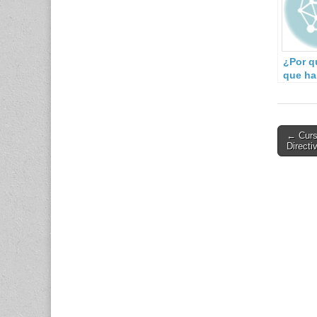
¿Por q
que ha
resilie
gestió
riesgo
desast
Post
← Curs
Directi
navigati