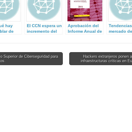
ué hay
El CCN espera un
Aprobación del
Tendencias
blar de
incremento del
Informe Anual de
mercado de
ncia en la
40% en los
Seguridad
Cibersegur
n del
ciberataques a la
Nacional 2015
 de
Administración y
res?
a empresas de
o Superior de Ciberseguridad para
Hackers extranjeros ponen a
interés
vos.
infraestructuras críticas en 
on
estratégico.