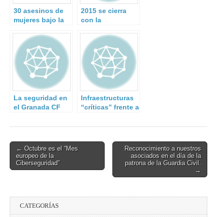
30 asesinos de
2015 se cierra
mujeres bajo la
con la
lupa.
desarticulación
de 274 grupos de
crimen
organizado.
La seguridad en
Infraestructuras
el Granada CF
“críticas” frente a
desde dentro.
fenómenos
Entrevista a José
extremos
Cruz, Director de
Seguridad.
Post
← Octubre es el “Mes
Reconocimiento a nuestros
europeo de la
asociados en el día de la
navigation
Ciberseguridad”
patrona de la Guardia Civil.
→
CATEGORÍAS