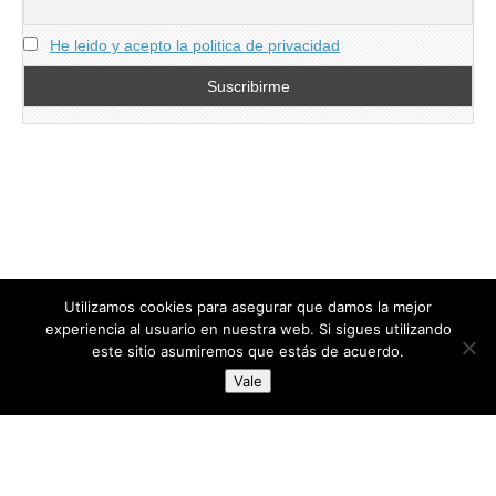
He leido y acepto la politica de privacidad
Utilizamos cookies para asegurar que damos la mejor
experiencia al usuario en nuestra web. Si sigues utilizando
este sitio asumiremos que estás de acuerdo.
Copyright © 2026
directoresdeseguridad.es
. All Rights Reserved.
Vale
Diseñado por Centro Andaluz de Estudios y Entrenamiento