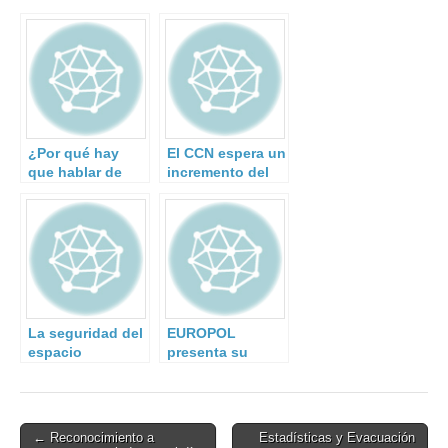
¿Por qué hay
El CCN espera un
que hablar de
incremento del
resiliencia en la
40% en los
gestión del
ciberataques a la
riesgo de
Administración y
desastres?
a empresas de
interés
estratégico.
La seguridad del
EUROPOL
espacio
presenta su
ultraterrestre
informe sobre el
terrorismo en la
UE
Post
← Reconocimiento a
Estadísticas y Evacuación