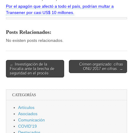
Por el apagón que afectó a todo el país, podrían multar a
Transener por casi US$ 10 millones.
Posts Relacionados:
No existen posts relacionados.
Post
← Investigación de la
Crimen organizado: cifras
Fiscalía ante la brecha de
ONU 2017 en cifras. →
navigation
seguridad en el procés
CATEGORÍAS
Artículos
Asociados
Comunicación
COVID'19
Destacados