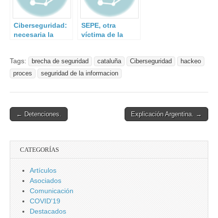
Ciberseguridad:
SEPE, otra
necesaria la
víctima de la
formación
ciberdelincuenci
universitaria.
a.
Tags:
brecha de seguridad
cataluña
Ciberseguridad
hackeo
proces
seguridad de la informacion
Post
← Detenciones.
Explicación Argentina. →
navigation
CATEGORÍAS
Artículos
Asociados
Comunicación
COVID'19
Destacados