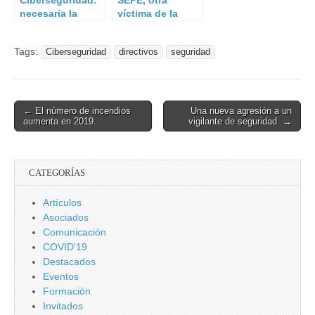
Ciberseguridad:
SEPE, otra
necesaria la
víctima de la
formación
ciberdelincuenci
universitaria.
a.
Tags:
Ciberseguridad
directivos
seguridad
Post
← El número de incendios
Una nueva agresión a un
aumenta en 2019.
vigilante de seguridad. →
navigation
CATEGORÍAS
Artículos
Asociados
Comunicación
COVID'19
Destacados
Eventos
Formación
Invitados