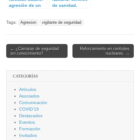
agresión de un
de sanidad.
portero de
discoteca en
Tags:
Agresion
vigilante de seguridad
Murcia.
Post
← ¿Cámaras de seguridad
Reforzamiento en centrales
sin conocimiento?
nucleares. →
navigation
CATEGORÍAS
Artículos
Asociados
Comunicación
COVID'19
Destacados
Eventos
Formación
Invitados