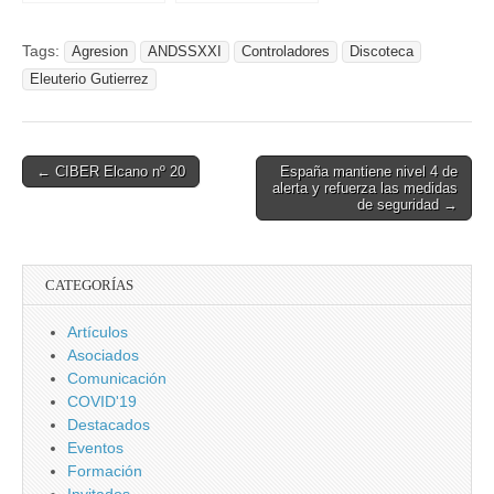
sanitario.
Tags:
Agresion
ANDSSXXI
Controladores
Discoteca
Eleuterio Gutierrez
Post
← CIBER Elcano nº 20
España mantiene nivel 4 de
alerta y refuerza las medidas
navigation
de seguridad →
CATEGORÍAS
Artículos
Asociados
Comunicación
COVID'19
Destacados
Eventos
Formación