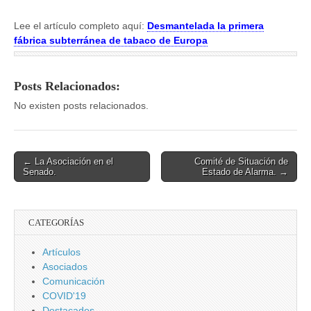
Lee el artículo completo aquí:
Desmantelada la primera
fábrica subterránea de tabaco de Europa
Posts Relacionados:
No existen posts relacionados.
Post
← La Asociación en el
Comité de Situación de
Senado.
Estado de Alarma. →
navigation
CATEGORÍAS
Artículos
Asociados
Comunicación
COVID'19
Destacados