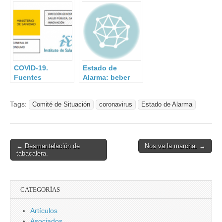
obligatorio.
COVID-19.
Estado de
Fuentes
Alarma: beber
fidedignas.
agua.
Tags:
Comité de Situación
coronavirus
Estado de Alarma
Post
← Desmantelación de
Nos va la marcha. →
tabacalera.
navigation
CATEGORÍAS
Artículos
Asociados