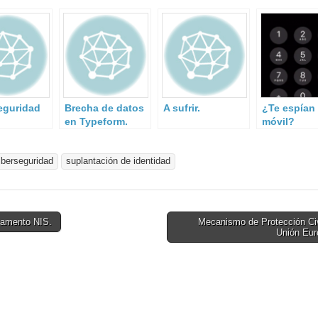
eguridad
Brecha de datos
A sufrir.
¿Te espían 
en Typeform.
móvil?
tructuras
s de un
iberseguridad
suplantación de identidad
amento NIS.
Mecanismo de Protección Civ
Unión Eu
on