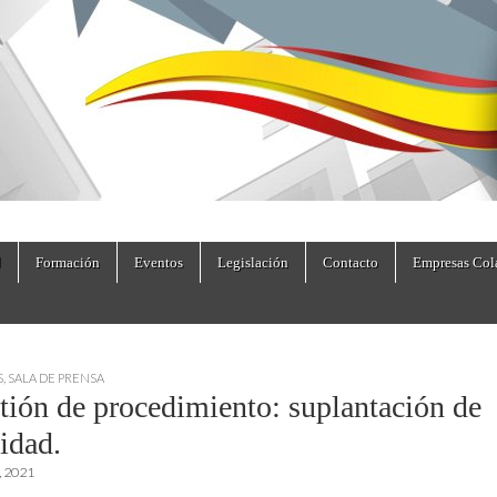
dad.es
Formación
Eventos
Legislación
Contacto
Empresas Col
S
,
SALA DE PRENSA
tión de procedimiento: suplantación de
idad.
, 2021