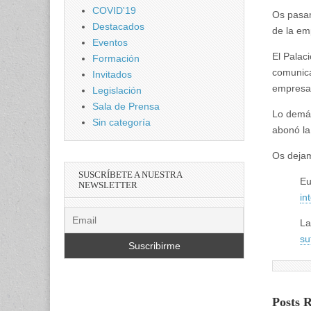
COVID'19
Os pasam
Destacados
de la em
Eventos
El Palac
Formación
comunica
Invitados
empresa y
Legislación
Sala de Prensa
Lo demás
Sin categoría
abonó la
Os dejam
SUSCRÍBETE A NUESTRA
Eu
NEWSLETTER
in
La
su
Posts 