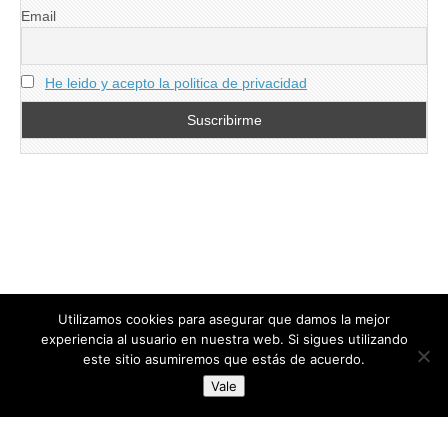
Email
He leido y acepto la politica de privacidad
Utilizamos cookies para asegurar que damos la mejor
experiencia al usuario en nuestra web. Si sigues utilizando
este sitio asumiremos que estás de acuerdo.
Copyright © 2026
directoresdeseguridad.es
. All Rights Reserved.
Vale
Diseñado por Centro Andaluz de Estudios y Entrenamiento