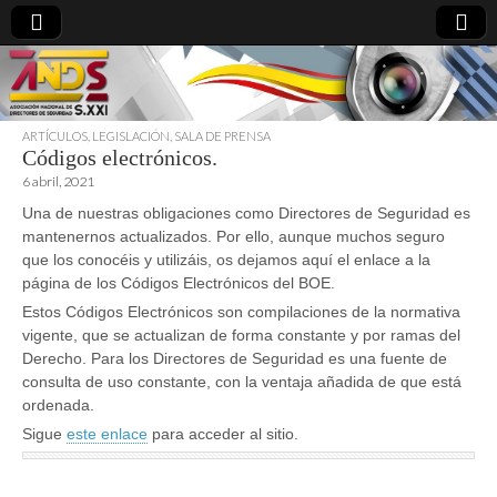
ARTÍCULOS
,
LEGISLACIÓN
,
SALA DE PRENSA
Códigos electrónicos.
directoresdeseguridad.es
6 abril, 2021
Una de nuestras obligaciones como Directores de Seguridad es
mantenernos actualizados. Por ello, aunque muchos seguro
que los conocéis y utilizáis, os dejamos aquí el enlace a la
página de los Códigos Electrónicos del BOE.
Estos Códigos Electrónicos son compilaciones de la normativa
vigente, que se actualizan de forma constante y por ramas del
Derecho. Para los Directores de Seguridad es una fuente de
consulta de uso constante, con la ventaja añadida de que está
ordenada.
Sigue
este enlace
para acceder al sitio.