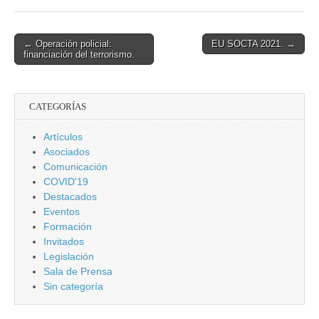
Post
← Operación policial:
EU SOCTA 2021. →
financiación del terrorismo.
navigation
CATEGORÍAS
Artículos
Asociados
Comunicación
COVID'19
Destacados
Eventos
Formación
Invitados
Legislación
Sala de Prensa
Sin categoría