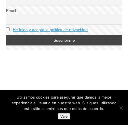
Email
He leido y acepto la politica de privacidad
Utilizamos cookies para asegurar que damos la mejor
experiencia al usuario en nuestra web. Si sigues utilizando
este sitio asumiremos que estás de acuerdo.
Copyright © 2026
directoresdeseguridad.es
. All Rights Reserved.
Vale
Diseñado por Centro Andaluz de Estudios y Entrenamiento