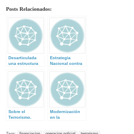
Posts Relacionados:
Desarticulada
Estrategia
una estructura
Nacional contra
en Barcelona
el Terrorismo.
dedicada al
reclutamiento de
yihadistas.
Sobre el
Modernización
Terrorismo.
en la
financiación del
terrorismo.
Tags:
financiacion
operacion policial
terrorismo