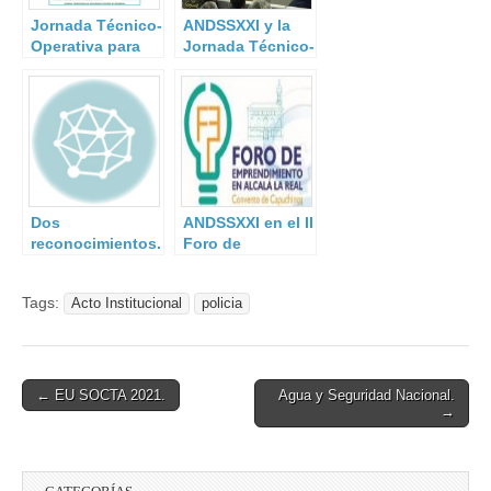
Jornada Técnico-
ANDSSXXI y la
Operativa para
Jornada Técnico-
Directores y
Operativa para
Jefes de
Directores y
Seguridad
Jefes de
Seguridad.
Dos
ANDSSXXI en el II
reconocimientos.
Foro de
Emprendimiento,
Alcalá la Real-
Tags:
Acto Institucional
policia
Jaén.
Post
← EU SOCTA 2021.
Agua y Seguridad Nacional.
→
navigation