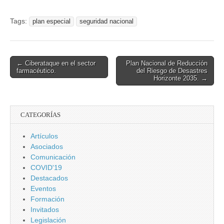
el Terrorismo.
Nacional 2021.
Tags:
plan especial
seguridad nacional
Post
← Ciberataque en el sector
Plan Nacional de Reducción
farmacéutico.
del Riesgo de Desastres
navigation
Horizonte 2035. →
CATEGORÍAS
Artículos
Asociados
Comunicación
COVID'19
Destacados
Eventos
Formación
Invitados
Legislación