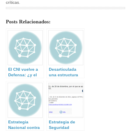
críticas.
Posts Relacionados:
El CNI vuelve a
Desarticulada
Defensa: ¿y el
una estructura
futuro del
en Barcelona
CIFAS?
dedicada al
reclutamiento de
yihadistas.
Estrategia
Estrategia de
Nacional contra
Seguridad