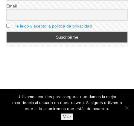
Email
He leido y acepto la politica de privacidad
Utilizamos cookies para asegurar que damos la mejor
experiencia al usuario en nuestra web. Si sigues utilizando
este sitio asumiremos que estás de acuerdo.
Copyright © 2026
directoresdeseguridad.es
. All Rights Reserved.
Vale
Diseñado por Centro Andaluz de Estudios y Entrenamiento