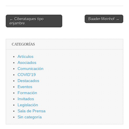
Post
← Ciberataques tipo
Baader-Meinhof →
enjambre.
navigation
CATEGORÍAS
Artículos
Asociados
Comunicación
COVID'19
Destacados
Eventos
Formación
Invitados
Legislación
Sala de Prensa
Sin categoría