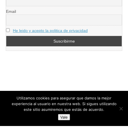
Email
He leido y acepto la politica de privacidad
Utilizamos cookies para asegurar que damos la mejor
experiencia al usuario en nuestra web. Si sigues utilizando
este sitio asumiremos que estás de acuerdo.
Copyright © 2026
directoresdeseguridad.es
. All Rights Reserved.
Vale
Diseñado por Centro Andaluz de Estudios y Entrenamiento