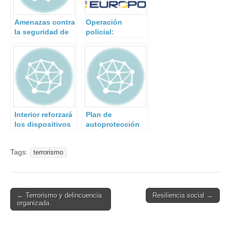
Amenazas contra
Operación
la seguridad de
policial:
Europa.
financiación del
terrorismo.
Interior reforzará
Plan de
los dispositivos
autoprotección
policiales
para miembros
antiterroristas
de seguridad
Tags:
terrorismo
durante la
privada en caso
navidad
de ataque
terrorista
Post
← Terrorismo y delincuencia
Resiliencia social →
organizada.
navigation