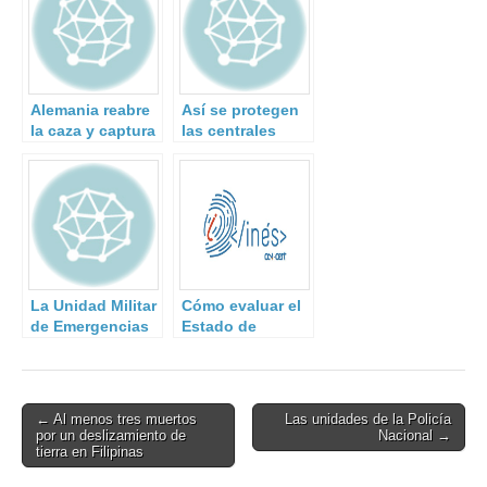
Alemania reabre
Así se protegen
la caza y captura
las centrales
de la ‘Baader
nucleares
Meinhof’.
españolas de
ataques
terroristas.
La Unidad Militar
Cómo evaluar el
de Emergencias
Estado de
reclasificada
Seguridad de un
como equipo de
organismo e
búsqueda y
incluirlo en el
rescate urbano
Informe Nacional
Post
← Al menos tres muertos
Las unidades de la Policía
de Naciones
por un deslizamiento de
Nacional →
navigation
Unidas por cinco
tierra en Filipinas
años más