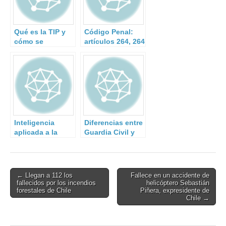
Qué es la TIP y
Código Penal:
cómo se
artículos 264, 264
consigue
bis, 264 ter.
Inteligencia
Diferencias entre
aplicada a la
Guardia Civil y
formación de
Policía Nacional
emergencias
Post
← Llegan a 112 los
Fallece en un accidente de
fallecidos por los incendios
helicóptero Sebastián
navigation
forestales de Chile
Piñera, expresidente de
Chile →