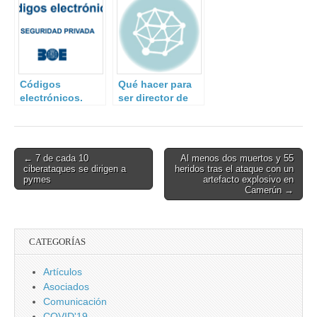
Códigos
Qué hacer para
electrónicos.
ser director de
seguridad
privada
Post
← 7 de cada 10
Al menos dos muertos y 55
ciberataques se dirigen a
heridos tras el ataque con un
navigation
pymes
artefacto explosivo en
Camerún →
CATEGORÍAS
Artículos
Asociados
Comunicación
COVID'19