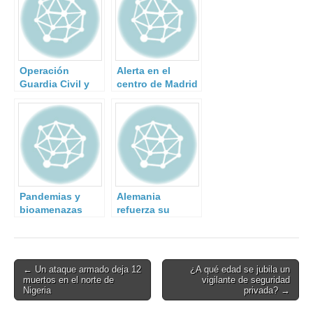
Operación
Alerta en el
Guardia Civil y
centro de Madrid
Policía Rumana.
por el hallazgo
de material
radiactivo en un
contenedor.
Pandemias y
Alemania
bioamenazas
refuerza su
globales del
política de
siglo XXI
seguridad
Post
← Un ataque armado deja 12
¿A qué edad se jubila un
muertos en el norte de
vigilante de seguridad
navigation
Nigeria
privada? →