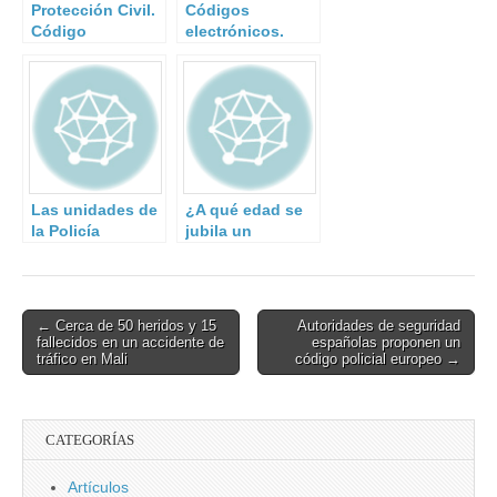
Protección Civil.
Códigos
Código
electrónicos.
Electrónico.
Las unidades de
¿A qué edad se
la Policía
jubila un
Nacional
bombero?
Post
← Cerca de 50 heridos y 15
Autoridades de seguridad
fallecidos en un accidente de
españolas proponen un
navigation
tráfico en Mali
código policial europeo →
CATEGORÍAS
Artículos